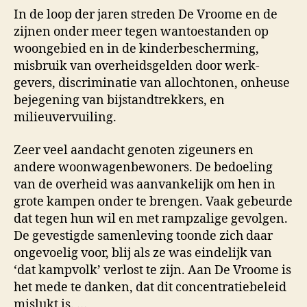
In de loop der jaren streden De Vroome en de
zijnen onder meer tegen wantoestanden op
woonge­bied en in de kinderbescherming,
misbruik van overheidsgelden door werk­
gevers, discriminatie van allochtonen, onheuse
bejegening van bijstandtrekkers, en
milieuvervuiling.
Zeer veel aandacht genoten zigeuners en
andere woonwagen­bewo­ners. De bedoeling
van de overheid was aanvanke­lijk om hen in
grote kampen onder te brengen. Vaak gebeurde
dat tegen hun wil en met rampzalige gevolgen.
De gevestigde samen­leving toonde zich daar
ongevoelig voor, blij als ze was eindelijk van
‘dat kampvolk’ verlost te zijn. Aan De Vroome is
het mede te dan­ken, dat dit concentratiebeleid
mislukt is. …