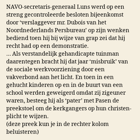
NAVO‑se­cre­taris‑generaal Luns werd op een
streng gecontroleer­de besloten bijeenkomst
door ‘ver­slaggever mr. Dubois van het
Noordnederlands Persbu­reau’ op zijn wenken
bediend toen hij bij wijze van grap zei dat hij
recht had op een demonstra­tie.
… Als verstandelijk gehandicapte tuinman
daaren­tegen bracht hij dat jaar ‘mis­bruik’ van
de sociale werkvoor­ziening door een
vakverbond aan het licht. En toen in een
gehucht kinderen op en in de buurt van een
school werden geweigerd omdat zij zigeuner
waren, besteeg hij als ‘pater’ met Pasen de
preek­stoel om de kerkgan­gers op hun chris­ten­
plicht te wijzen.
(deze preek kun je in de rechter kolom
beluisteren)