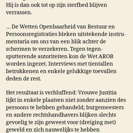
Hij is dan ook tot op zijn sterfbed blijven
verrassen.
… De Wetten Open­baarheid van Bestuur en
Persoons­registra­ties bleken uitsteken­de instru­
mentaria om ons van een blik achter de
schermen te verzekeren. Tegen tegen­
sputterende autoriteiten kon de Wet AROB
worden ingezet. Inter­views met tientallen
betrok­kenen en enkele gelukkige toevallen
deden de rest.
Het resul­taat is verbluf­fend: Vrouwe Justitia
lijkt in enkele plaatsen niet zonder aanzien des
persoons te hebben gehandeld; burge­meesters
en andere rechtshandhavers blijken slechts
gevoelig te zijn geweest voor (dreiging met)
geweld en zich nauwelijks te hebben