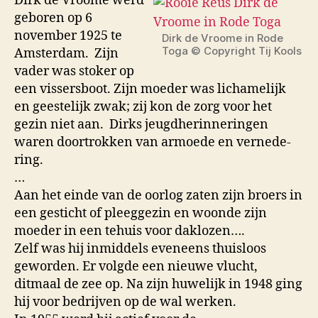
Dirk de Vroome werd
geboren op 6
november 1925 te
Dirk de Vroome in Rode
Toga © Copyright Tij Kools
Amsterdam. Zijn
vader was stoker op
een vis­sers­boot. Zijn moeder was lichamelijk
en geestelijk zwak; zij kon de zorg voor het
gezin niet aan. Dirks jeugd­herin­nerin­gen
waren door­trok­ken van armoede en verne­de­
ring.
…
Aan het einde van de oorlog zaten zijn broers in
een gesticht of pleeggezin en woonde zijn
moeder in een tehuis voor daklozen….
Zelf was hij inmiddels eveneens thuisloos
geworden. Er volgde een nieuwe vlucht,
ditmaal de zee op. Na zijn huwelijk in 1948 ging
hij voor bedrijven op de wal werken.