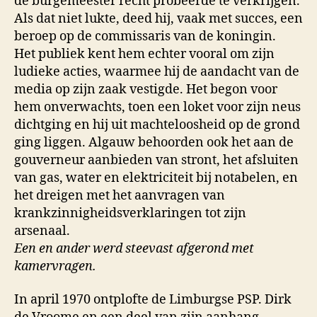
de burgemeester recht probeer­de te verkrijgen.
Als dat niet lukte, deed hij, vaak met succes, een
beroep op de commissaris van de koningin.
Het publiek kent hem echter vooral om zijn
ludieke ac­ties, waarmee hij de aandacht van de
media op zijn zaak ves­tigde. Het begon voor
hem onver­wachts, toen een loket voor zijn neus
dichtging en hij uit machte­loosheid op de grond
ging liggen. Algauw behoorden ook het aan de
gouverneur aanbieden van stront, het afsluiten
van gas, water en elektriciteit bij notabelen, en
het dreigen met het aanvragen van
krankzinnig­heidsverklaringen tot zijn
arsenaal.
Een en ander werd stee­vast afgerond met
kamervragen.
In april 1970 ontplofte de Limburgse PSP. Dirk