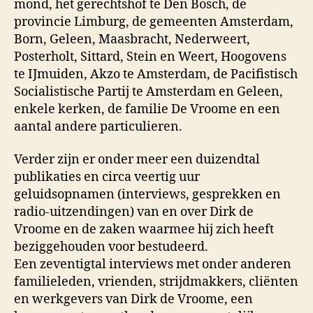
mond, het gerechts­hof te Den Bosch, de
provincie Limburg, de gemeenten Amster­dam,
Born, Geleen, Maasbracht, Nederweert,
Posterholt, Sit­tard, Stein en Weert, Hoogovens
te IJmuiden, Akzo te Am­ster­dam, de Pacifistisch
Socialistische Partij te Amsterdam en Geleen,
enkele kerken, de familie De Vroome en een
aantal andere particulieren.
Verder zijn er onder meer een duizendtal
publikaties en circa veertig uur
geluidsopnamen (interviews, gesprekken en
radio‑uitzendingen) van en over Dirk de
Vroome en de zaken waarmee hij zich heeft
beziggehou­den voor bestu­deerd.
Een zeventigtal inter­views met onder anderen
familiele­den, vrienden, strijdmakkers, cliënten
en werkge­vers van Dirk de Vroome, een