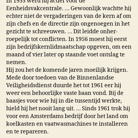
In 1955 werd hij actief voor de
Eenheidsvakcentrale. … Gewoon­lijk wachtte hij
echter niet de vergaderin­gen van de kern af om
zijn chefs en de directie zijn ongenoe­gen in het
gezicht te schreeuwen. … Dit leidde onher­
roepelijk tot conflicten. In 1956 moest hij eerst
zijn be­drijfskernlidmaat­schap opgeven, om een
maand of vier later op staande voet ontslag te
nemen.
Hij zou het de komende jaren moeilijk krijgen.
Mede door toedoen van de Binnen­landse
Veiligheids­dienst duurde het tot 1961 eer hij
weer een behoorlijke vaste baan vond. Bij de
baas­jes voor wie hij in die tussentijd werkte,
hield hij het nooit lang uit. … Sinds 1961 trok hij
voor een Amsterdams bedrijf door het land om
koelkas­ten en vaatwas­machines te instal­leren
en te repareren.