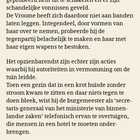
geprobeerd hem uit te schake­len en er zijn
schandelijke vonnissen ge­veld.
De Vroome heeft zich daardoor niet aan banden
laten leg­gen. Integendeel, door vormen van
haar over te nemen, probeer­de hij de
tegenpartij belachelijk te maken en haar met
haar eigen wapens te bestoken.
Het opzienbarendst zijn echter zijn acties
waarbij hij autori­teiten in vermomming om de
tuin leidde.
Toen een gezin dat in een krot huisde zonder
stroom kwam te zitten en daar niets tegen te
doen bleek, wist hij de burge­meester als ‘secre­
taris-generaal van het ministerie van binnen­
landse zaken’ telefo­nisch ervan te overtuigen,
die mensen in een hotel te moeten onder­
brengen.