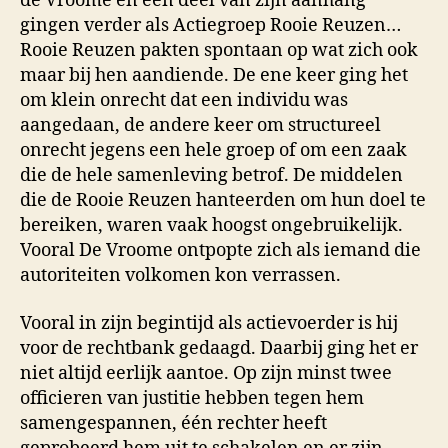
de Vroome en een deel van zijn aanhang
gingen verder als Actie­groep Rooie Reuzen…
Rooie Reuzen pakten spontaan op wat zich ook
maar bij hen aandien­de. De ene keer ging het
om klein onrecht dat een individu was
aangedaan, de andere keer om struc­tureel
onrecht jegens een hele groep of om een zaak
die de hele samenleving betrof. De middelen
die de Rooie Reuzen hanteerden om hun doel te
bereiken, waren vaak hoogst onge­bruikelijk.
Vooral De Vroome ontpopte zich als iemand die
autoriteiten volkomen kon verrassen.
Vooral in zijn begintijd als actievoerder is hij
voor de rechtbank ge­daagd. Daarbij ging het er
niet altijd eerlijk aantoe. Op zijn minst twee
officieren van justitie hebben tegen hem
samen­ge­spannen, één rechter heeft