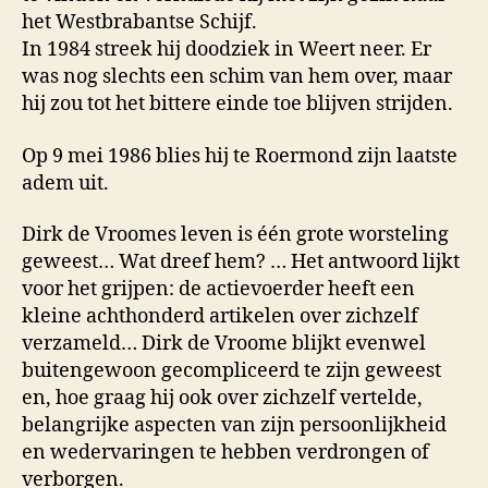
het West­brabantse Schijf.
In 1984 streek hij doodziek in Weert neer. Er
was nog slechts een schim van hem over, maar
hij zou tot het bittere einde toe blijven strijden.
Op 9 mei 1986 blies hij te Roer­mond zijn laatste
adem uit.
Dirk de Vroomes leven is één grote worsteling
geweest… Wat dreef hem? … Het antwoord lijkt
voor het grijpen: de actie­voerder heeft een
kleine achthonderd artikelen over zichzelf
verzameld… Dirk de Vroome blijkt evenwel
buitengewoon gecom­pliceerd te zijn geweest
en, hoe graag hij ook over zich­zelf vertelde,
belangrijke aspecten van zijn persoonlijk­heid
en wedervaringen te hebben verdrongen of
verborgen.