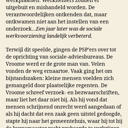
werkplaatsen. Werkne­mers zouden er
uitgebuit en mishandeld worden. De
verantwoorde­lijken ontken­den dat, maar
ontkwamen niet aan het instellen van een
onder­zoek…
Een jaar later was de sociale
werkvoor­ziening lande­lijk verbeterd.
Terwijl dit speelde, gingen de PSP’ers over tot
de oprichting van sociale‑adviesbureaus. De
Vroome werd er de grote man van. Velen
vonden de weg ernaartoe. Vaak ging het om
bijstandsza­ken: kleine mensen voelden zich
geman­geld door plaatselijke regenten. De
Vroome schreef verzoek‑ en bezwaarschriften,
maar liet het daar niet bij. Als hij vond dat
mensen schrijnend onrecht werd aangedaan of
als hij dacht dat een zaak geen uitstel gedoogde,
stapte hij naar het gemeentehuis, waar hij tot bij