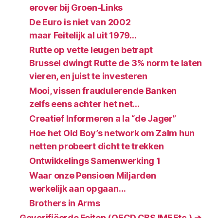
erover bij Groen-Links
De Euro is niet van 2002
maar Feitelijk al uit 1979…
Rutte op vette leugen betrapt
Brussel dwingt Rutte de 3% norm te laten
vieren, en juist te investeren
Mooi, vissen fraudulerende Banken
zelfs eens achter het net…
Creatief Informeren a la “de Jager”
Hoe het Old Boy’s network om Zalm hun
netten probeert dicht te trekken
Ontwikkelings Samenwerking 1
Waar onze Pensioen Miljarden
werkelijk aan opgaan…
Brothers in Arms
Geverifiëerde Feiten (OECD‚CBS‚IMF‚Etc.) ➔