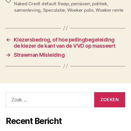
Tags
Naked Credt default Swap
,
pensioen
,
politiek
,
samenleving
,
Speculatie
,
Woeker polis
,
Woeker rente
←
Kiezersbedrog, of hoe peilingbegeleiding
de kiezer de kant van de VVD op masseert
→
Strawman Misleiding
Zoeken
naar:
Recent Bericht