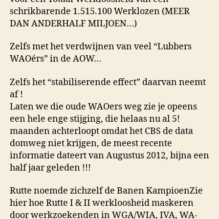
schrikbarende 1.515.100 Werklozen (MEER
DAN ANDERHALF MILJOEN…)
Zelfs met het verdwijnen van veel “Lubbers
WAOérs” in de AOW…
Zelfs het “stabiliserende effect” daarvan neemt
af !
Laten we die oude WAOers weg zie je opeens
een hele enge stijging, die helaas nu al 5!
maanden achterloopt omdat het CBS de data
domweg niet krijgen, de meest recente
informatie dateert van Augustus 2012, bijna een
half jaar geleden !!!
Rutte noemde zichzelf de Banen KampioenZie
hier hoe Rutte I & II werkloosheid maskeren
door werkzoekenden in WGA/WIA, IVA, WA-