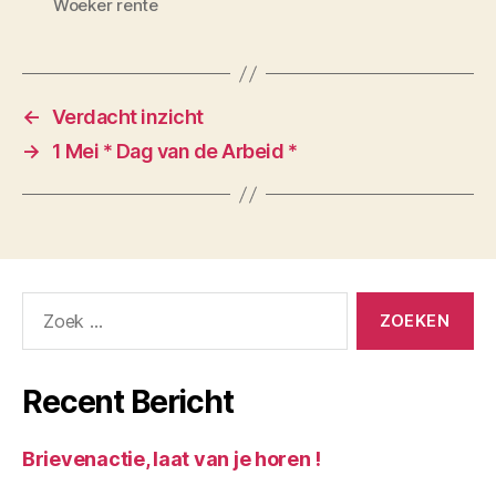
Woeker rente
←
Verdacht inzicht
→
1 Mei * Dag van de Arbeid *
Zoeken
naar:
Recent Bericht
Brievenactie, laat van je horen !