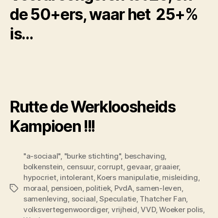
de 50+ers, waar het 25+%
is…
Rutte de Werkloosheids
Kampioen !!!
"a-sociaal"
,
"burke stichting"
,
beschaving
,
bolkenstein
,
censuur
,
corrupt
,
gevaar
,
graaier
,
hypocriet
,
intolerant
,
Koers manipulatie
,
misleiding
,
moraal
,
pensioen
,
politiek
,
PvdA
,
samen-leven
,
Tags
samenleving
,
sociaal
,
Speculatie
,
Thatcher Fan
,
volksvertegenwoordiger
,
vrijheid
,
VVD
,
Woeker polis
,