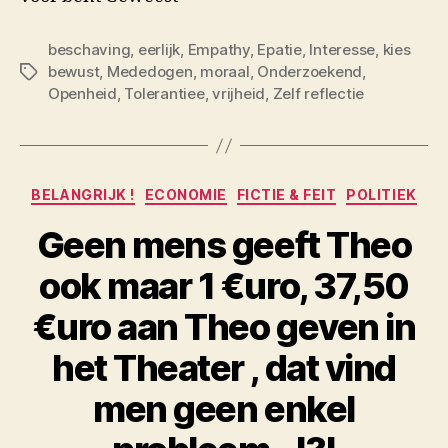
beschaving
,
eerlijk
,
Empathy
,
Epatie
,
Interesse
,
kies
bewust
,
Mededogen
,
moraal
,
Onderzoekend
,
Tags
Openheid
,
Tolerantiee
,
vrijheid
,
Zelf reflectie
Categorieën
BELANGRIJK !
ECONOMIE
FICTIE & FEIT
POLITIEK
Geen mens geeft Theo
ook maar 1 €uro, 37,50
€uro aan Theo geven in
het Theater , dat vind
men geen enkel