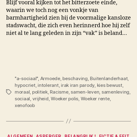
Blijf vooral kijken tot het bitterzoete einde,
waarin we toch nog een vonkje van
barmhartigheid zien bij de voormalige kansloze
stadswacht, die zich even herinnerd hoe hij zelf
niet al te lang geleden in zijn “vak” is beland…
"a-sociaal"
,
Armoede
,
beschaving
,
Buitenlanderhaat
,
hypocriet
,
intolerant
,
irak iran parody
,
kies bewust
,
moraal
,
politiek
,
Racisme
,
samen-leven
,
samenleving
,
Tags
sociaal
,
vrijheid
,
Woeker polis
,
Woeker rente
,
xenofoob
Categorieën
ALGEMEEN
ASPERGER
BELANGRIJK !
FICTIE & FEIT