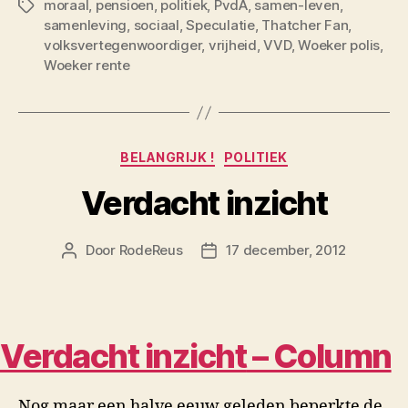
moraal
,
pensioen
,
politiek
,
PvdA
,
samen-leven
,
Tags
samenleving
,
sociaal
,
Speculatie
,
Thatcher Fan
,
volksvertegenwoordiger
,
vrijheid
,
VVD
,
Woeker polis
,
Woeker rente
Categorieën
BELANGRIJK !
POLITIEK
Verdacht inzicht
Door
RodeReus
17 december, 2012
Berichtauteur
Berichtdatum
Verdacht inzicht
– Column
Nog maar een halve eeuw geleden beperkte de