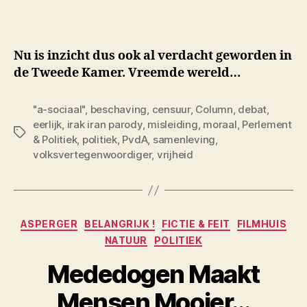
Nu is inzicht dus ook al verdacht geworden in
de Tweede Kamer. Vreemde wereld…
"a-sociaal"
,
beschaving
,
censuur
,
Column
,
debat
,
eerlijk
,
irak iran parody
,
misleiding
,
moraal
,
Perlement
Tags
& Politiek
,
politiek
,
PvdA
,
samenleving
,
volksvertegenwoordiger
,
vrijheid
Categorieën
ASPERGER
BELANGRIJK !
FICTIE & FEIT
FILMHUIS
NATUUR
POLITIEK
Mededogen Maakt
Mensen Mooier…