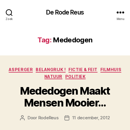
De Rode Reus
Zoek
Menu
Tag:
Mededogen
Categorieën
ASPERGER
BELANGRIJK !
FICTIE & FEIT
FILMHUIS
NATUUR
POLITIEK
Mededogen Maakt
Mensen Mooier…
Door
RodeReus
11 december, 2012
Berichtauteur
Berichtdatum