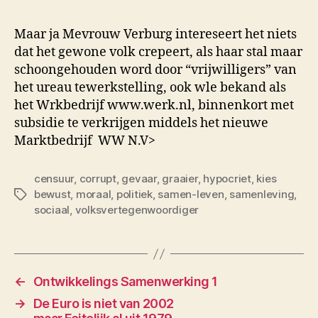
Maar ja Mevrouw Verburg intereseert het niets
dat het gewone volk crepeert, als haar stal maar
schoongehouden word door “vrijwilligers” van
het ureau tewerkstelling, ook wle bekand als
het Wrkbedrijf www.werk.nl, binnenkort met
subsidie te verkrijgen middels het nieuwe
Marktbedrijf WW N.V>
censuur
,
corrupt
,
gevaar
,
graaier
,
hypocriet
,
kies
bewust
,
moraal
,
politiek
,
samen-leven
,
samenleving
,
Tags
sociaal
,
volksvertegenwoordiger
←
Ontwikkelings Samenwerking 1
→
De Euro is niet van 2002