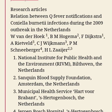
Research articles
Relation between Q fever notifications and
Coxiella burnetii infections during the 2009
outbreak in the Netherlands
1
2
1
W van der Hoek
, B M Hogema
, F Dijkstra
,
3
3
A Rietveld
, C J Wijkmans
, P M
4
2
,5
Schneeberger
, H L Zaaijer
National Institute for Public Health and
the Environment (RIVM), Bilthoven, the
Netherlands
Sanquin Blood Supply Foundation,
Amsterdam, the Netherlands
Municipal Health Service ‘Hart voor
Brabant’, ’s-Hertogenbosch, the
Netherlands
Jeroen Bosch Hospital, ’s-Hertogenbosch,