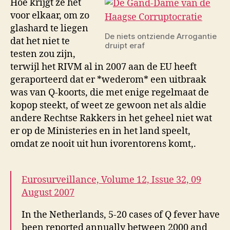
Hoe krijgt ze het
voor elkaar, om zo
glashard te liegen
De niets ontziende Arrogantie
dat het niet te
druipt eraf
testen zou zijn,
terwijl het RIVM al in 2007 aan de EU heeft
geraporteerd dat er *wederom* een uitbraak
was van Q-koorts, die met enige regelmaat de
kopop steekt, of weet ze gewoon net als aldie
andere Rechtse Rakkers in het geheel niet wat
er op de Ministeries en in het land speelt,
omdat ze nooit uit hun ivorentorens komt,.
Eurosurveillance, Volume 12, Issue 32, 09
August 2007
In the Netherlands, 5-20 cases of Q fever have
been reported annually between 2000 and