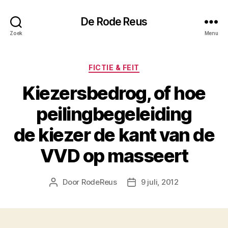
De Rode Reus
Zoek
Menu
Categorieën
FICTIE & FEIT
Kiezersbedrog, of hoe
peilingbegeleiding
de kiezer de kant van de
VVD op masseert
Door
RodeReus
9 juli, 2012
Berichtauteur
Berichtdatum