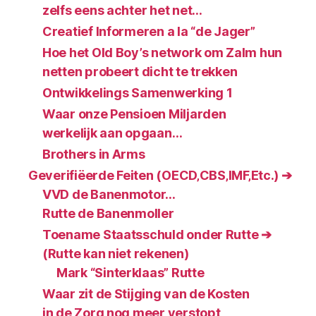
zelfs eens achter het net…
Creatief Informeren a la “de Jager”
Hoe het Old Boy’s network om Zalm hun
netten probeert dicht te trekken
Ontwikkelings Samenwerking 1
Waar onze Pensioen Miljarden
werkelijk aan opgaan…
Brothers in Arms
Geverifiëerde Feiten (OECD‚CBS‚IMF‚Etc.) ➔
VVD de Banenmotor…
Rutte de Banenmoller
Toename Staatsschuld onder Rutte ➔
(Rutte kan niet rekenen)
Mark “Sinterklaas” Rutte
Waar zit de Stijging van de Kosten
in de Zorg nog meer verstopt