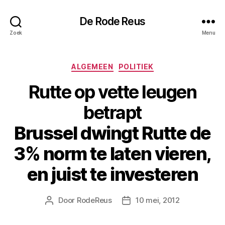
De Rode Reus
Zoek
Menu
Categorieën
ALGEMEEN
POLITIEK
Rutte op vette leugen
betrapt
Brussel dwingt Rutte de
3% norm te laten vieren,
en juist te investeren
Door
RodeReus
10 mei, 2012
Berichtauteur
Berichtdatum