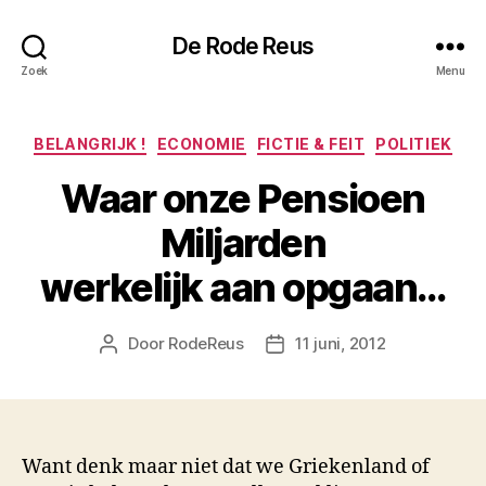
De Rode Reus
Zoek
Menu
Categorieën
BELANGRIJK !
ECONOMIE
FICTIE & FEIT
POLITIEK
Waar onze Pensioen
Miljarden
werkelijk aan opgaan…
Door
RodeReus
11 juni, 2012
Berichtauteur
Berichtdatum
Want denk maar niet dat we Griekenland of