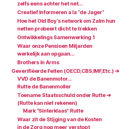
zelfs eens achter het net…
Creatief Informeren a la “de Jager”
Hoe het Old Boy’s network om Zalm hun
netten probeert dicht te trekken
Ontwikkelings Samenwerking 1
Waar onze Pensioen Miljarden
werkelijk aan opgaan…
Brothers in Arms
Geverifiëerde Feiten (OECD‚CBS‚IMF‚Etc.) ➔
VVD de Banenmotor…
Rutte de Banenmoller
Toename Staatsschuld onder Rutte ➔
(Rutte kan niet rekenen)
Mark “Sinterklaas” Rutte
Waar zit de Stijging van de Kosten
in de Zorg nog meer verstopt