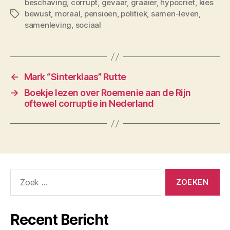
beschaving
,
corrupt
,
gevaar
,
graaier
,
hypocriet
,
kies
bewust
,
moraal
,
pensioen
,
politiek
,
samen-leven
,
Tags
samenleving
,
sociaal
←
Mark “Sinterklaas” Rutte
→
Boekje lezen over Roemenie aan de Rijn
oftewel corruptie in Nederland
Zoeken
naar:
Recent Bericht