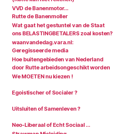
VVD de Banenmotor…
Rutte de Banenmoller
Wat gaat het gestuntel van de Staat
ons BELASTINGBETALERS zoal kosten?
waanvandedag.vara.nl:
Geregisseerde media
Hoe buitengebieden van Nederland
door Rutte arbeidsongeschikt worden
We MOETEN nu kiezen !
Egoistischer of Socialer ?
Uitsluiten of Samenleven ?
Neo-Liberaal of Echt Sociaal …
Strawman Misleiding