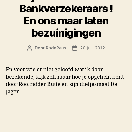
Bankverzekeraars !
En ons maar laten
bezuinigingen
Door
RodeReus
20 juli, 2012
Berichtauteur
Berichtdatum
En voor wie er niet geloofd wat ik daar
berekende, kijk zelf maar hoe je opgelicht bent
door Roofridder Rutte en zijn diefjesmaat De
Jager…
Hoe Rutte ons met 48,47 MILJARD extra Staatsschuld opzadel
18 miljard te bezuinigen