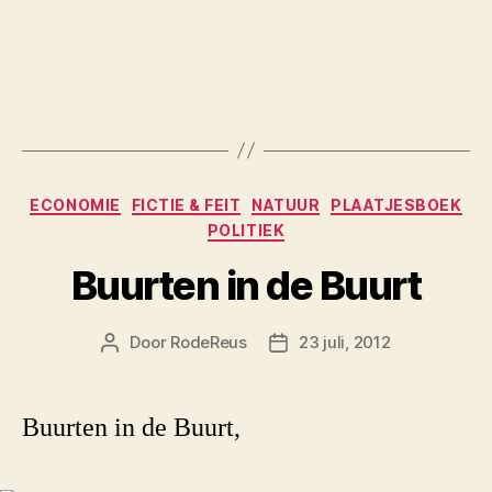
Categorieën
ECONOMIE
FICTIE & FEIT
NATUUR
PLAATJESBOEK
POLITIEK
Buurten in de Buurt
Door
RodeReus
23 juli, 2012
Berichtauteur
Berichtdatum
Buurten in de Buurt,