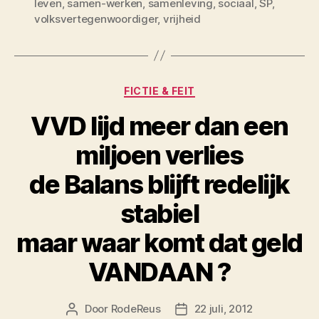
leven
,
samen-werken
,
samenleving
,
sociaal
,
SP
,
volksvertegenwoordiger
,
vrijheid
Categorieën
FICTIE & FEIT
VVD lijd meer dan een
miljoen verlies
de Balans blijft redelijk
stabiel
maar waar komt dat geld
VANDAAN ?
Door
RodeReus
22 juli, 2012
Berichtauteur
Berichtdatum