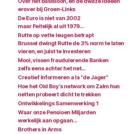
Over het basisloon, en de dwaze ideeen
erover bij Groen-Links
De Euro is niet van 2002
maar Feitelijk al uit 1979…
Rutte op vette leugen betrapt
Brussel dwingt Rutte de 3% norm te laten
vieren, en juist te investeren
Mooi, vissen fraudulerende Banken
zelfs eens achter het net…
Creatief Informeren a la “de Jager”
Hoe het Old Boy’s network om Zalm hun
netten probeert dicht te trekken
Ontwikkelings Samenwerking 1
Waar onze Pensioen Miljarden
werkelijk aan opgaan…
Brothers in Arms