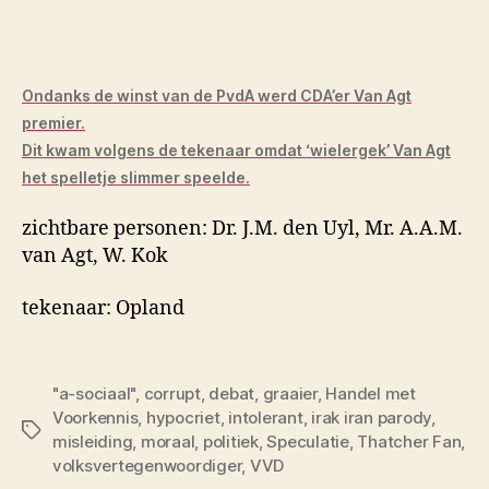
Ondanks de winst van de PvdA werd CDA’er Van Agt
premier.
Dit kwam volgens de tekenaar omdat ‘wielergek’ Van Agt
het spelletje slimmer speelde.
zichtbare personen: Dr. J.M. den Uyl, Mr. A.A.M.
van Agt, W. Kok
tekenaar: Opland
"a-sociaal"
,
corrupt
,
debat
,
graaier
,
Handel met
Voorkennis
,
hypocriet
,
intolerant
,
irak iran parody
,
Tags
misleiding
,
moraal
,
politiek
,
Speculatie
,
Thatcher Fan
,
volksvertegenwoordiger
,
VVD