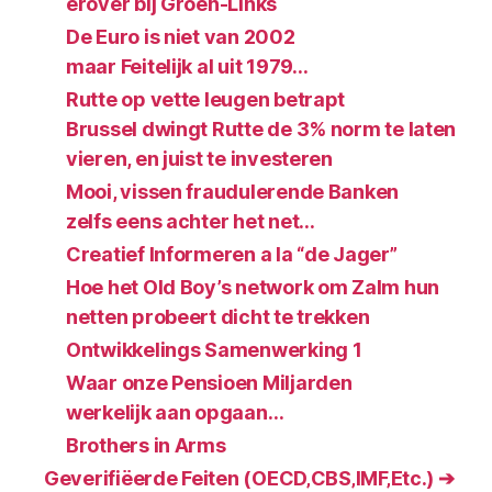
erover bij Groen-Links
De Euro is niet van 2002
maar Feitelijk al uit 1979…
Rutte op vette leugen betrapt
Brussel dwingt Rutte de 3% norm te laten
vieren, en juist te investeren
Mooi, vissen fraudulerende Banken
zelfs eens achter het net…
Creatief Informeren a la “de Jager”
Hoe het Old Boy’s network om Zalm hun
netten probeert dicht te trekken
Ontwikkelings Samenwerking 1
Waar onze Pensioen Miljarden
werkelijk aan opgaan…
Brothers in Arms
Geverifiëerde Feiten (OECD‚CBS‚IMF‚Etc.) ➔