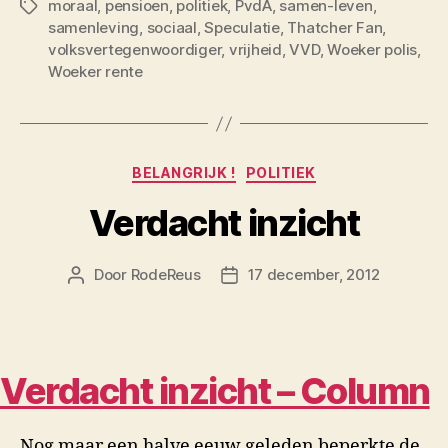
moraal
,
pensioen
,
politiek
,
PvdA
,
samen-leven
,
Tags
samenleving
,
sociaal
,
Speculatie
,
Thatcher Fan
,
volksvertegenwoordiger
,
vrijheid
,
VVD
,
Woeker polis
,
Woeker rente
Categorieën
BELANGRIJK !
POLITIEK
Verdacht inzicht
Door
RodeReus
17 december, 2012
Berichtauteur
Berichtdatum
Verdacht inzicht
– Column
Nog maar een halve eeuw geleden beperkte de