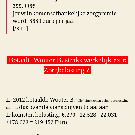
399.996€
Jouw inkomensafhankelijke zorgpremie
wordt 5650 euro per jaar
[/RTL]
Betaalt Wouter B. straks werkelijk extra
Zorgbelasting ?
In 2012 betaalde Wouter B.
*alle* aftrekposten buiten beschouwing
dus over de vier schijven totaal aan
latend…)
Inkomsten belasting: 6.270 +12.528 +22.031
+178.623 = 219.452 Euro