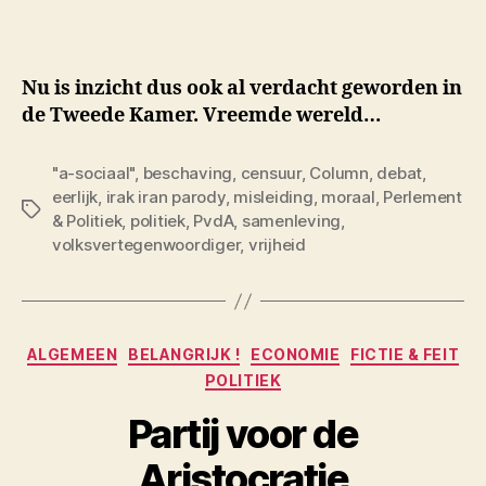
Nu is inzicht dus ook al verdacht geworden in
de Tweede Kamer. Vreemde wereld…
"a-sociaal"
,
beschaving
,
censuur
,
Column
,
debat
,
eerlijk
,
irak iran parody
,
misleiding
,
moraal
,
Perlement
Tags
& Politiek
,
politiek
,
PvdA
,
samenleving
,
volksvertegenwoordiger
,
vrijheid
Categorieën
ALGEMEEN
BELANGRIJK !
ECONOMIE
FICTIE & FEIT
POLITIEK
Partij voor de
Aristocratie