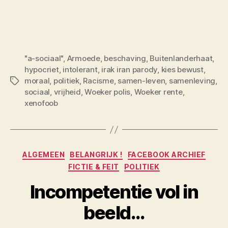
"a-sociaal"
,
Armoede
,
beschaving
,
Buitenlanderhaat
,
hypocriet
,
intolerant
,
irak iran parody
,
kies bewust
,
moraal
,
politiek
,
Racisme
,
samen-leven
,
samenleving
,
Tags
sociaal
,
vrijheid
,
Woeker polis
,
Woeker rente
,
xenofoob
Categorieën
ALGEMEEN
BELANGRIJK !
FACEBOOK ARCHIEF
FICTIE & FEIT
POLITIEK
Incompetentie vol in
beeld…