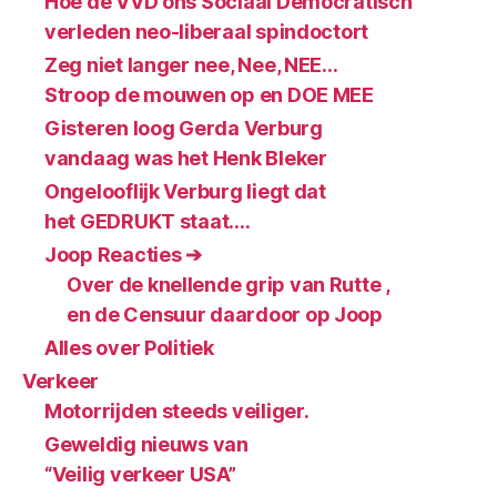
Hoe de VVD ons Sociaal Democratisch
verleden neo-liberaal spindoctort
Zeg niet langer nee, Nee, NEE…
Stroop de mouwen op en DOE MEE
Gisteren loog Gerda Verburg
vandaag was het Henk Bleker
Ongelooflijk Verburg liegt dat
het GEDRUKT staat….
Joop Reacties ➔
Over de knellende grip van Rutte ,
en de Censuur daardoor op Joop
Alles over Politiek
Verkeer
Motorrijden steeds veiliger.
Geweldig nieuws van
“Veilig verkeer USA”