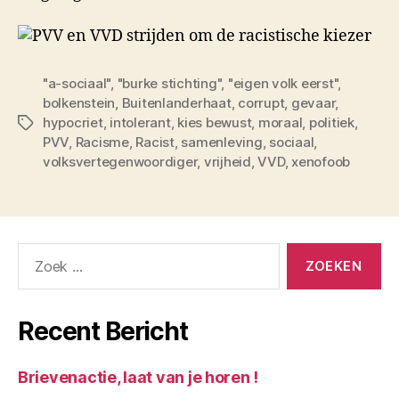
"a-sociaal"
,
"burke stichting"
,
"eigen volk eerst"
,
bolkenstein
,
Buitenlanderhaat
,
corrupt
,
gevaar
,
hypocriet
,
intolerant
,
kies bewust
,
moraal
,
politiek
,
Tags
PVV
,
Racisme
,
Racist
,
samenleving
,
sociaal
,
volksvertegenwoordiger
,
vrijheid
,
VVD
,
xenofoob
Zoeken
naar:
Recent Bericht
Brievenactie, laat van je horen !