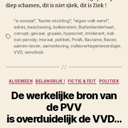
diep schamen, dit is niet sjiek, dit is Ziek !
"a-sociaal"
,
"burke stichting"
,
"eigen volk eerst"
,
adres
,
beschaving
,
bolkenstein
,
Buitenlanderhaat
,
corrupt
,
gevaar
,
graaier
,
hypocriet
,
intolerant
,
irak
Tags
iran parody
,
moraal
,
politiek
,
PvdA
,
Racisme
,
Racist
,
samen-leven
,
samenleving
,
volksvertegenwoordiger
,
VVD
,
xenofoob
Categorieën
ALGEMEEN
BELANGRIJK !
FICTIE & FEIT
POLITIEK
De werkelijke bron van
de PVV
is overduidelijk de VVD…