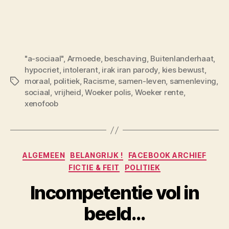
"a-sociaal"
,
Armoede
,
beschaving
,
Buitenlanderhaat
,
hypocriet
,
intolerant
,
irak iran parody
,
kies bewust
,
moraal
,
politiek
,
Racisme
,
samen-leven
,
samenleving
,
Tags
sociaal
,
vrijheid
,
Woeker polis
,
Woeker rente
,
xenofoob
Categorieën
ALGEMEEN
BELANGRIJK !
FACEBOOK ARCHIEF
FICTIE & FEIT
POLITIEK
Incompetentie vol in
beeld…