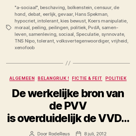
"a-sociaal"
,
beschaving
,
bolkenstein
,
censuur
,
de
hond
,
debat
,
eerlijk
,
gevaar
,
Hans Spekman
,
hypocriet
,
intolerant
,
kies bewust
,
Koers manipulatie
,
moraal
,
peiling
,
peilingen
,
politiek
,
PvdA
,
samen-
Tags
leven
,
samenleving
,
sociaal
,
Speculatie
,
synnovate
,
TNS Nipo
,
tolerant
,
volksvertegenwoordiger
,
vrijheid
,
xenofoob
Categorieën
ALGEMEEN
BELANGRIJK !
FICTIE & FEIT
POLITIEK
De werkelijke bron van
de PVV
is overduidelijk de VVD…
Door
RodeReus
8 juli, 2012
Berichtauteur
Berichtdatum