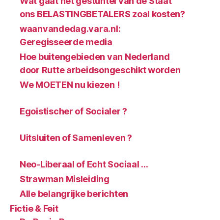
Wat gaat het gestuntel van de Staat
ons BELASTINGBETALERS zoal kosten?
waanvandedag.vara.nl:
Geregisseerde media
Hoe buitengebieden van Nederland
door Rutte arbeidsongeschikt worden
We MOETEN nu kiezen !
Egoistischer of Socialer ?
Uitsluiten of Samenleven ?
Neo-Liberaal of Echt Sociaal …
Strawman Misleiding
Alle belangrijke berichten
Fictie & Feit