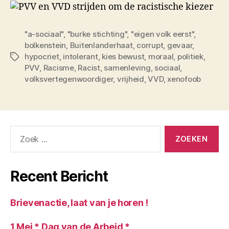
"a-sociaal"
,
"burke stichting"
,
"eigen volk eerst"
,
bolkenstein
,
Buitenlanderhaat
,
corrupt
,
gevaar
,
hypocriet
,
intolerant
,
kies bewust
,
moraal
,
politiek
,
Tags
PVV
,
Racisme
,
Racist
,
samenleving
,
sociaal
,
volksvertegenwoordiger
,
vrijheid
,
VVD
,
xenofoob
Zoeken
naar:
Recent Bericht
Brievenactie, laat van je horen !
1 Mei * Dag van de Arbeid *