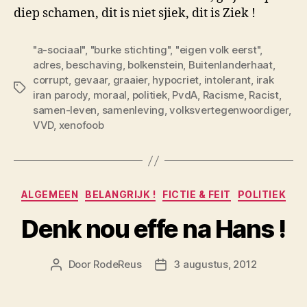
diep schamen, dit is niet sjiek, dit is Ziek !
"a-sociaal"
,
"burke stichting"
,
"eigen volk eerst"
,
adres
,
beschaving
,
bolkenstein
,
Buitenlanderhaat
,
corrupt
,
gevaar
,
graaier
,
hypocriet
,
intolerant
,
irak
Tags
iran parody
,
moraal
,
politiek
,
PvdA
,
Racisme
,
Racist
,
samen-leven
,
samenleving
,
volksvertegenwoordiger
,
VVD
,
xenofoob
Categorieën
ALGEMEEN
BELANGRIJK !
FICTIE & FEIT
POLITIEK
Denk nou effe na Hans !
Door
RodeReus
3 augustus, 2012
Berichtauteur
Berichtdatum