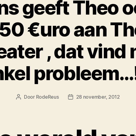
s geeft Theo o
,50 €uro aan T
eater , dat vin
nkel probleem…!
Door
RodeReus
28 november, 2012
Berichtauteur
Berichtdatum