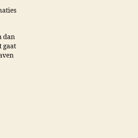
naties
h dan
t gaat
raven