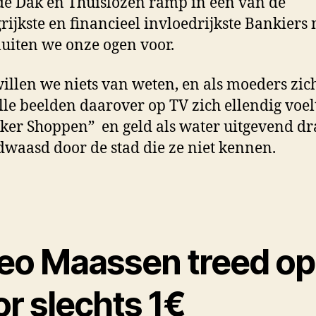
e Dak en Thuislozen ramp in een van de
rijkste en financieel invloedrijkste Bankiers 
luiten we onze ogen voor.
illen we niets van weten, en als moeders zic
lle beelden daarover op TV zich ellendig voel
kker Shoppen” en geld als water uitgevend d
dwaasd door de stad die ze niet kennen.
eo Maassen treed op
r slechts 1€