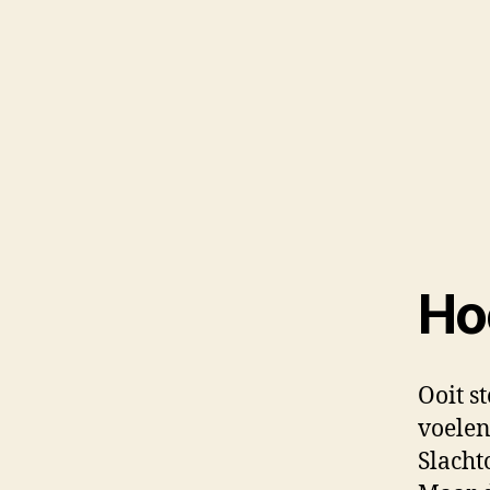
Ho
Ooit s
voelen
Slacht