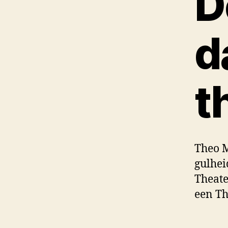
D
d
t
Theo M
gulhei
Theate
een Th