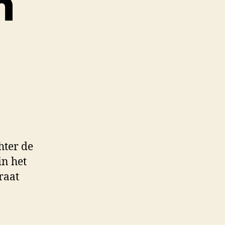
n
hter de
in het
traat