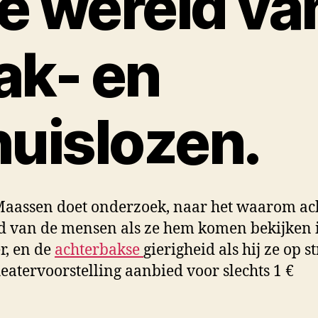
e wereld va
ak- en
huislozen.
aassen doet onderzoek, naar het waarom ac
d van de mensen als ze hem komen bekijken 
r, en de
achterbakse
gierigheid als hij ze op s
eatervoorstelling aanbied voor slechts 1 €