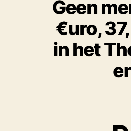
Geen men
€uro, 37
in het Th
e