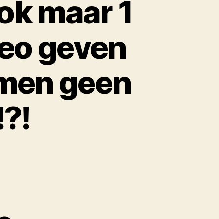
ok maar 1
heo geven
d men geen
?!