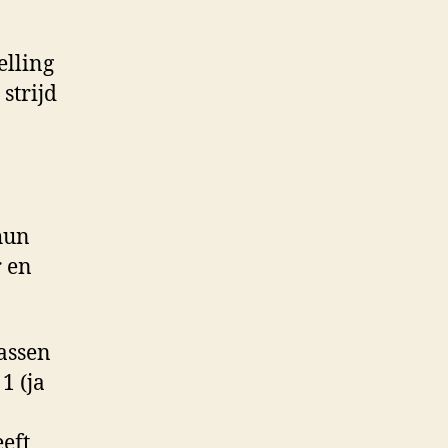
elling
 strijd
hun
r en
assen
1 (ja
eft