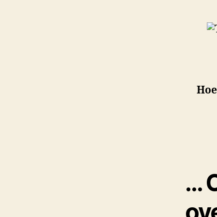
Hoe
… 
ov