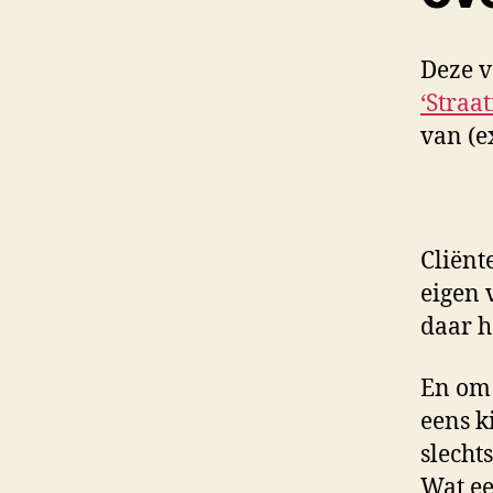
Deze v
‘Straa
van (e
Cliënt
eigen 
daar h
En om 
eens k
slecht
Wat ee