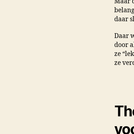
Maar d
belang
daar s
Daar w
door a
ze “le
ze ver
Th
voo