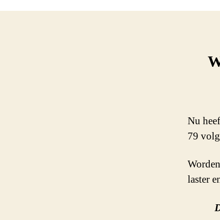
W
Nu heef
79 vol
Worden 
laster 
D