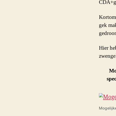
CDA+ge
Kortom 
gek mak
gedroom
Hier he
zwenge
Mog
spec
Mogelijk