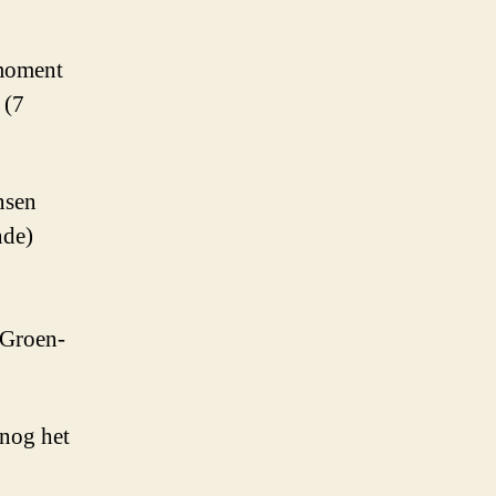
 moment
 (7
nsen
nde)
 Groen-
nog het