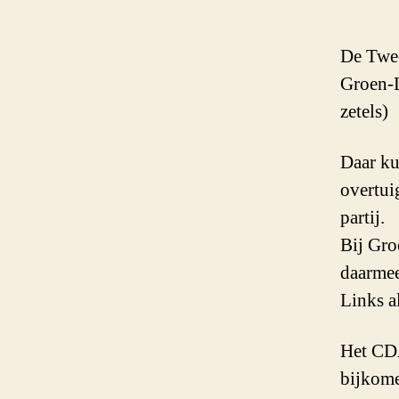
De Twee
Groen-L
zetels)
Daar ku
overtui
partij.
Bij Gro
daarmee
Links a
Het CDA
bijkome