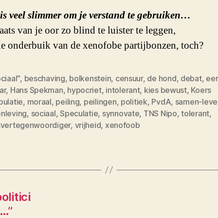
is veel slimmer om je verstand te gebruiken…
aats van je oor zo blind te luister te leggen,
e onderbuik van de xenofobe partijbonzen, toch?
ciaal"
,
beschaving
,
bolkenstein
,
censuur
,
de hond
,
debat
,
eer
ar
,
Hans Spekman
,
hypocriet
,
intolerant
,
kies bewust
,
Koers
pulatie
,
moraal
,
peiling
,
peilingen
,
politiek
,
PvdA
,
samen-leve
nleving
,
sociaal
,
Speculatie
,
synnovate
,
TNS Nipo
,
tolerant
,
svertegenwoordiger
,
vrijheid
,
xenofoob
olitici
 …”