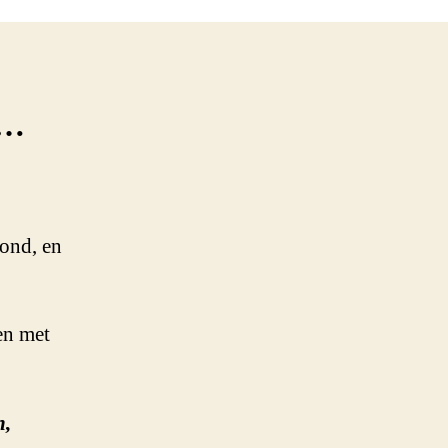
g…
ond, en
en met
n,