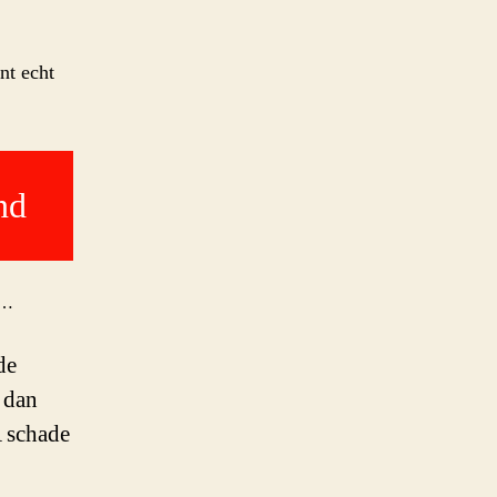
nt echt
nd
n…
de
 dan
A schade