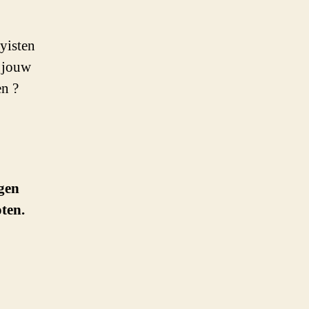
yisten
m jouw
n ?
ngen
oten.