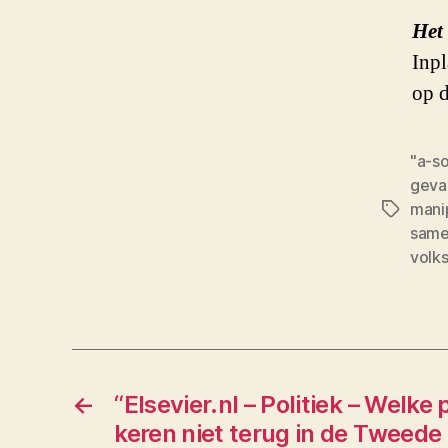
Het 
Inpl
op d
"a-so
geva
mani
Tags
same
volk
←
“Elsevier.nl – Politiek – Welke p
keren niet terug in de Tweede