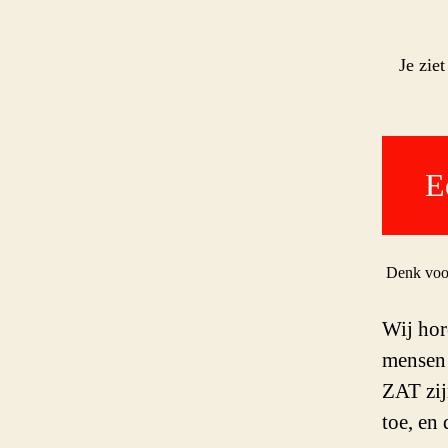
Je zie
E
Denk voo
Wij hor
mensen 
ZAT zij
toe, en