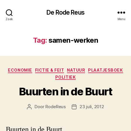
De Rode Reus
Zoek
Menu
Tag:
samen-werken
Categorieën
ECONOMIE
FICTIE & FEIT
NATUUR
PLAATJESBOEK
POLITIEK
Buurten in de Buurt
Door
RodeReus
23 juli, 2012
Berichtauteur
Berichtdatum
Buurten in de Buurt,