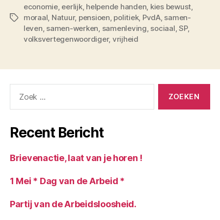
economie
,
eerlijk
,
helpende handen
,
kies bewust
,
moraal
,
Natuur
,
pensioen
,
politiek
,
PvdA
,
samen-
Tags
leven
,
samen-werken
,
samenleving
,
sociaal
,
SP
,
volksvertegenwoordiger
,
vrijheid
Zoeken
naar:
Recent Bericht
Brievenactie, laat van je horen !
1 Mei * Dag van de Arbeid *
Partij van de Arbeidsloosheid.