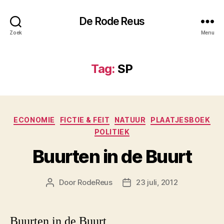
De Rode Reus
Zoek
Menu
Tag:
SP
Categorieën
ECONOMIE
FICTIE & FEIT
NATUUR
PLAATJESBOEK
POLITIEK
Buurten in de Buurt
Door
RodeReus
23 juli, 2012
Berichtauteur
Berichtdatum
Buurten in de Buurt,