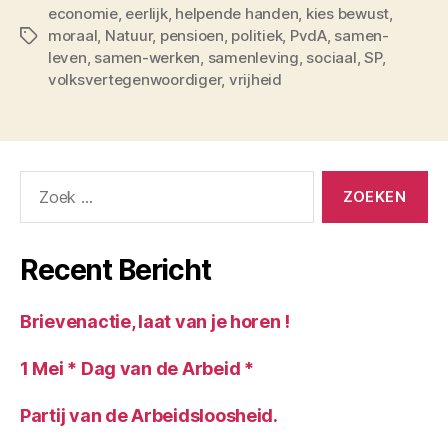
economie
,
eerlijk
,
helpende handen
,
kies bewust
,
moraal
,
Natuur
,
pensioen
,
politiek
,
PvdA
,
samen-
Tags
leven
,
samen-werken
,
samenleving
,
sociaal
,
SP
,
volksvertegenwoordiger
,
vrijheid
Zoeken
naar:
Recent Bericht
Brievenactie, laat van je horen !
1 Mei * Dag van de Arbeid *
Partij van de Arbeidsloosheid.