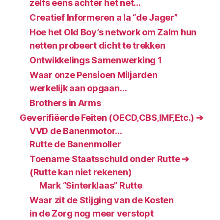
zelfs eens achter het net…
Creatief Informeren a la “de Jager”
Hoe het Old Boy’s network om Zalm hun
netten probeert dicht te trekken
Ontwikkelings Samenwerking 1
Waar onze Pensioen Miljarden
werkelijk aan opgaan…
Brothers in Arms
Geverifiëerde Feiten (OECD‚CBS‚IMF‚Etc.) ➔
VVD de Banenmotor…
Rutte de Banenmoller
Toename Staatsschuld onder Rutte ➔
(Rutte kan niet rekenen)
Mark “Sinterklaas” Rutte
Waar zit de Stijging van de Kosten
in de Zorg nog meer verstopt