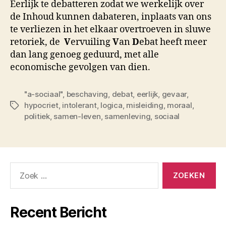
Eerlijk te debatteren zodat we werkelijk over
de Inhoud kunnen dabateren, inplaats van ons
te verliezen in het elkaar overtroeven in sluwe
retoriek, de
V
ervuiling
V
an
D
ebat heeft meer
dan lang genoeg geduurd, met alle
economische gevolgen van dien.
"a-sociaal"
,
beschaving
,
debat
,
eerlijk
,
gevaar
,
hypocriet
,
intolerant
,
logica
,
misleiding
,
moraal
,
Tags
politiek
,
samen-leven
,
samenleving
,
sociaal
Zoeken
naar:
Recent Bericht